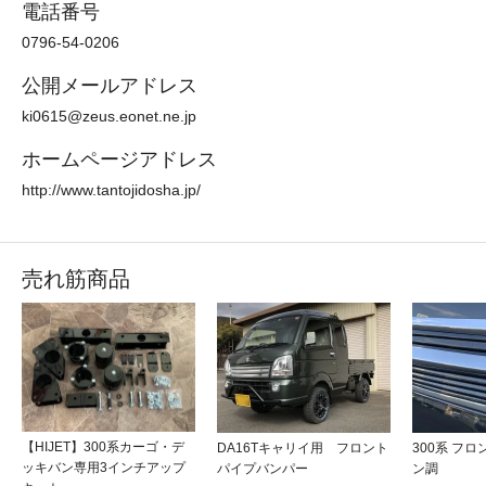
電話番号
0796-54-0206
公開メールアドレス
ki0615@zeus.eonet.ne.jp
ホームページアドレス
http://www.tantojidosha.jp/
売れ筋商品
【HIJET】300系カーゴ・デ
DA16Tキャリイ用 フロント
300系 フ
ッキバン専用3インチアップ
パイプバンパー
ン調